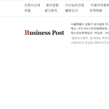
신문사소개
윤리강령
기사심의규정
이용자위
포럼
광고문의
불편신고
인재채용
서울특별시 성동구 성수일로 39-3
팩스 : 070-4015-8658
등록번호 : 
청소년보호책임자 : 박상유
IS
열린보도원칙
당 매체는 독자
고충처리인 박상유 1800-6522 bspos