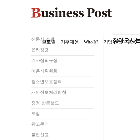
신문사 소개
찾아오시는
글로벌
기후대응
Who Is?
기업·산업
금융
윤리강령
기사심의규정
이용자위원회
청소년보호정책
개인정보처리방침
정정·반론보도
포럼
광고문의
불편신고