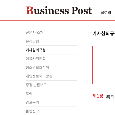
글로벌
신문사 소개
기사심의규
윤리강령
기사심의규정
이용자위원회
청소년보호정책
개인정보처리방침
정정·반론보도
포럼
제1장
총칙
광고문의
불편신고