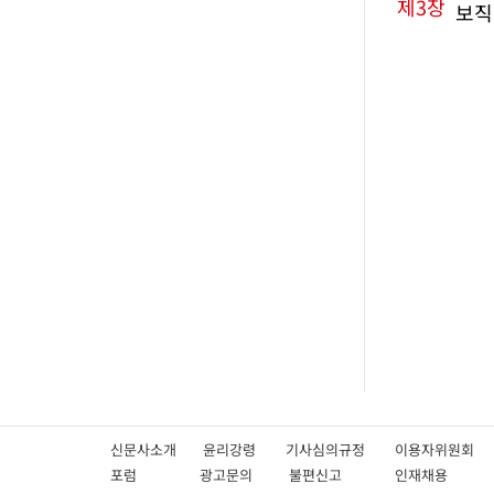
제3장
보직
신문사소개
윤리강령
기사심의규정
이용자위원
포럼
광고문의
불편신고
인재채용