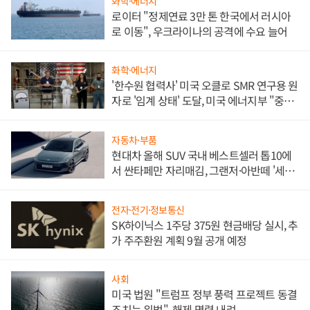
화학·에너지
로이터 "정제연료 3만 톤 한국에서 러시아
로 이동", 우크라이나의 공격에 수요 늘어
화학·에너지
'한수원 협력사' 미국 오클로 SMR 연구용 원
자로 '임계 상태' 도달, 미국 에너지부 "중요
한 이정표"
자동차·부품
현대차 올해 SUV 국내 베스트셀러 톱10에
서 싼타페만 자리매김, 그랜저·아반떼 '세단
쌍끌이'로 내수 방어
전자·전기·정보통신
SK하이닉스 1주당 375원 현금배당 실시, 추
가 주주환원 계획 9월 공개 예정
사회
미국 법원 "트럼프 정부 풍력 프로젝트 동결
조치는 위법", 해제 명령 내려