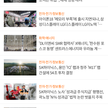
전자·전기·정보통신
아이폰18 '메모리 부족'에 출시 지연되나, 삼
성디스플레이 LG디스플레이 LG이노텍 '탈
애플' 수익 다각화 속도
화학·에너지
'DL이앤씨 SMR 협력사' X에너지, '한수원 포
스코 동맹' 센트러스에너지와 우라늄 계약
체결
전자·전기·정보통신
SK하이닉스, 용인 'Y2' 팹과 청주 'M17' 팹
건설에 54조 투자 결정
전자·전기·정보통신
SK하이닉스 노사 '성과급 주식지급' 평행선,
곽노정 'N% 성과급' 법적 논란 벗을지 주목