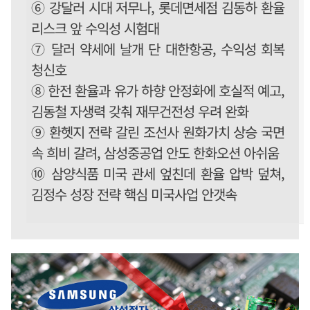
⑥ 강달러 시대 저무나, 롯데면세점 김동하 환율
리스크 앞 수익성 시험대
⑦ 달러 약세에 날개 단 대한항공, 수익성 회복
청신호
⑧ 한전 환율과 유가 하향 안정화에 호실적 예고,
김동철 자생력 갖춰 재무건전성 우려 완화
⑨ 환헷지 전략 갈린 조선사 원화가치 상승 국면
속 희비 갈려, 삼성중공업 안도 한화오션 아쉬움
⑩ 삼양식품 미국 관세 엎친데 환율 압박 덮쳐,
김정수 성장 전략 핵심 미국사업 안갯속