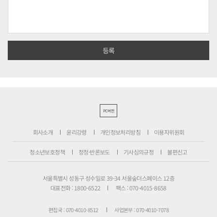
PC버전
회사소개
윤리강령
개인정보처리방침
이용자위원회
청소년보호정책
정정·반론보도
기사심의규정
불편신고
서울특별시 성동구 성수일로 39-34 서울숲더스페이스 12층
대표전화 : 1800-6522
팩스 : 070-4015-8658
편집국 : 070-4010-8512
사업본부 : 070-4010-7078