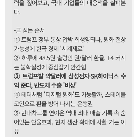
력을 짚어보고, 국내 기업들의 대응책을 살펴본
다.
-글 싣는 순서
① 트럼프 정부 통상 압박 희생양되나, 원화 절상
가능성에 한국 경제 '시계제로'
② 하루에 48.5원 출렁인 원/달러 환율, F4 커지
는 불확실성에 중심잡기 안간힘
③ 트럼프발 약달러에 삼성전자·SK하이닉스 수
익 준다, 반도체 수출 '비상'
④ 테더처럼 '디지털 원화'도 가능할까, 스테이블
코인으로 환율 방어 나서는 은행권
⑤ 현대차그룹 연이은 역대 최대 매출 기록 속 숨
어있는 환율효과, 현지 생산 확대에 사활 거는 이
유