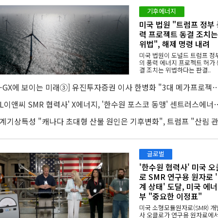
기후에너지
미국 법원 "트럼프 정부 
력 프로젝트 동결 조치는
위법", 해제 명령 내려
미국 법원이 도널드 트럼프 정
의 풍력 에너지 프로젝트 허가 
결 조치는 위법하다는 판결..
[K-GX에 보이는 미래③] 유진투자증권 이사 한병화 "3대 메가프로젝트 재생에너지만으로 충
'DL이앤씨 SMR 협력사' X에너지, '한수원 포스코 
글로벌
'한수원 협력사' 미국 오
로 SMR 연구용 원자로 
계 상태' 도달, 미국 에
부 "중요한 이정표"
미국 소형모듈원자로(SMR) 개
사 오클로가 연구용 원자료에