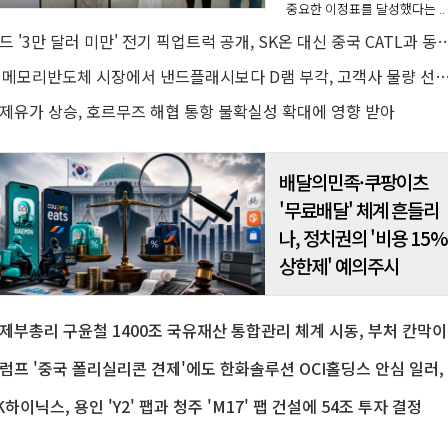
중요한 이정표를 달성했다는 ..
포드 '3만 달러 미만' 전기 픽업트럭 공개, SK온 대신 중국 
AI 메모리반도체 시장에서 낸드플래시보다 D램 부각, 고객사 물량 선점 수요
제유가 상승, 호르무즈 해협 통항 불확실성 확대에 영향 받아
배달의민족·쿠팡이츠
'무료배달' 체계 흔들리
나, 정치권의 '비용 15
상한제' 예의주시
경제부총리
트
K하이닉스, 용인 'Y2' 팹과 청주 'M17' 팹 건설에 54조 투자 결정