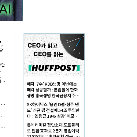
톤
,
요
3만
로
왔
이터
매각 '7수' KDB생명 이번에는
말
매각 성공할까 : 본입찰에 한화
AI 뭉쳐야 산다⑩] 두산그룹과 엔비디아 AI 시대 협업, 박정원 에너지·로보틱스·반도체 소재 아우르다
 정
생명 흥국생명 한국금융지주가
.울
최종 인수제안서 냈다
은행권 최고금리 7.3% 여행적금에 항공권 이벤트도, 여름 휴가철 마케팅 경쟁 '활활'
SK하이닉스 '용인 D램-청주 낸
드' 신규 팹 건설에 54조 투입한
베스트셀러 톱10에서 싼타페만 자리매김, 그랜저·아반떼 '세단 쌍끌이'로 내수 방어
다 : '연평균 19% 성장' 메모리
수요 대응해 AI 인프라 시장 핵
롯데케미칼 첨단소재 포트폴리
[현장] 컴투스 '제우스: 오만의 신' 8월26일 출시, 진입장벽 낮춘 MMORPG 내걸어
심플레이어로
오 전환 효과로 2분기 영업이익
1101억으로 흑자전환 성공 : 대