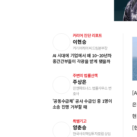
커리어 진단 리포트
이현승
커리어케어 씨드림본부장
AI 시대에 기업에서 왜 10~20년차
중간간부들이 각광을 받게 됐을까
주변의 법률산책
주상은
윈앤파트너스 법률사무소 변
호사
'공동수급체' 공사 수급인 중 1명이
소송 진행 거부할 때
특별기고
양춘승
한국사회책임투자포럼 상임