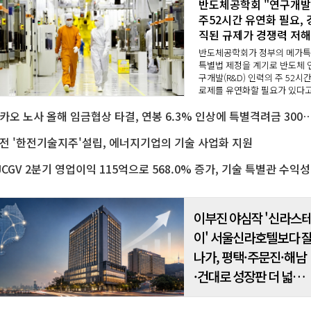
반도체공학회 "연구개
주52시간 유연화 필요, 
직된 규제가 경쟁력 저해
반도체공학회가 정부의 메가
특별법 제정을 계기로 반도체 
구개발(R&D) 인력의 주 52시간
로제를 유연화할 필요가 있다
밝혔다.일률적이고 경직된 근
카카오 노사 올해 임금협상 타결, 연봉 6.3% 인상에 특별격려
간 규제가 국가 핵심 산업인 반
체 기술 경쟁력을 저해하는 걸
돌이 되고 있다는 ..
전 '한전기술지주'설립, 에너지기업의 기술 사업화 지원
CJCG
이부진 야심작 '신라스
이' 서울신라호텔보다 
나가, 평택·주문진·해남
·건대로 성장판 더 넓힌
다