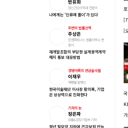
반유화
정신건강의학과 전문의
나에게는 '인류애 폴더'가 있다
주변의 법률산책
주상은
윈앤파트너스 법률사무소 변
호사
재개발조합의 부당한 설계용역계약
해지 통보 대응방법
경영어록의 연금술사들
이재우
재팬올 발행인
한국미술재단 이사장 황의록, 기업
은 상상력으로 진화한다
K
기자의 눈
장은파
유통&성장기업부 기자
청년 탈모약 지원에 건강보험 만능