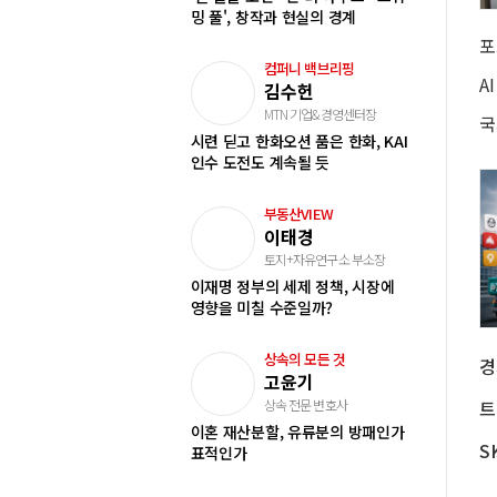
밍 풀', 창작과 현실의 경계
컴퍼니 백브리핑
김수헌
MTN 기업&경영센터장
국
시련 딛고 한화오션 품은 한화, KAI
인수 도전도 계속될 듯
부동산VIEW
이태경
토지+자유연구소 부소장
이재명 정부의 세제 정책, 시장에
영향을 미칠 수준일까?
상속의 모든 것
고윤기
상속 전문 변호사
이혼 재산분할, 유류분의 방패인가
S
표적인가