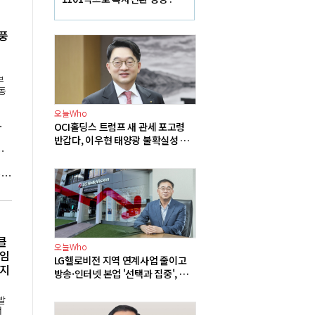
산·여수 사업재편으로 체질개
선 속도 높인다
풍
부
동
오늘Who
분, 원전 확충 근거 부족"
OCI홀딩스 트럼프 새 관세 포고령
반갑다, 이우현 태양광 불확실성 해
동맹' 센트러스에너지와 우라늄 계약 체결
소로 어깨 가벼워져
세계기상특성 "캐나다 초대형 산불 원인은 기후변화", 트럼프 "산림 관리 미흡" 주장에 반론
클
오늘Who
'임
LG헬로비전 지역 연계사업 줄이고
너지
방송·인터넷 본업 '선택과 집중', 송
구영 3분기 실적 반등 정조준
발
서