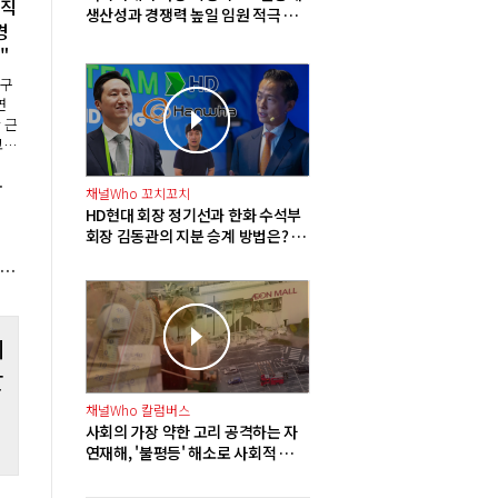
발직
생산성과 경쟁력 높일 임원 적극 영
경
입해야"
"
특구
연
 근
고
로시
금 300만 원
도
채널Who 꼬치꼬치
림
HD현대 회장 정기선과 한화 수석부
회장 김동관의 지분 승계 방법은? 배
당 확대에 주식담보대출 그리고 합
V 2분기 영업이익 115억으로 568.0% 증가, 기술 특별관 수익성 개선
병
테
잘
채널Who 칼럼버스
사회의 가장 약한 고리 공격하는 자
연재해, '불평등' 해소로 사회적 재
난 방지해야