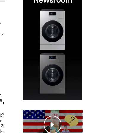
드' 사업 비중 늘려 답 찾는다
9월 공개 예정
이재명 국가폭력 피해자에 역대 처음 대통령 직접 사과, 흰 장미 건네며 "책임엔 유효기간 없다"
농
원,
"
려움
을
 가
재해