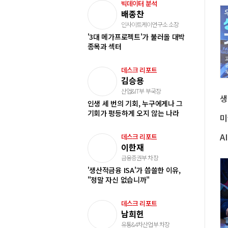
빅데이터 분석
배종찬
인사이트케이연구소 소장
'3대 메가프로젝트'가 불러올 대박
종목과 섹터
데스크 리포트
김승용
산업&IT부 부국장
인생 세 번의 기회, 누구에게나 그
기회가 평등하게 오지 않는 나라
데스크 리포트
이한재
금융증권부 차장
'생산적금융 ISA'가 씁쓸한 이유,
"정말 자신 없습니까"
데스크 리포트
남희헌
유통&4차산업부 차장