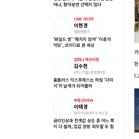
아냐, 찾아보면 선택지 많다
CINE 레시피
이현경
영화평론가
'와일드 씽' '해치지 않아' '이층의
악당', 코미디로 본 세상
컴퍼니 백브리핑
한
김수헌
MTN 기업&경영센터장
홈플러스 익스프레스는 하림 '더미
식'의 날개가 되어줄까
부동산VIEW
이태경
토지+자유연구소 부소장
금리인상과 전셋값 상승 중 어느 쪽
이 더 셀까, 집값 향방 좌우할 두 힘