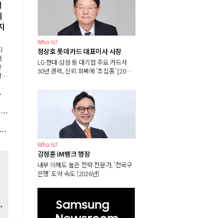
세
리
지
Who Is?
지
정상호 롯데카드 대표이사 사장
서
LG·현대·삼성 등 대기업 주요 카드사
한
30년 경력, 신뢰 회복에 '초집중' [2026
행은
년]
넘
 호재로 볕드나
 기
미국 클래리티 법안 지연에 비트코인 시세 안갯속, 단기 충격 우려해도 성장 기대감은 여전
5년 만에 전력산업 구조개편 시동, '발전5사 통합' 넘어 '한전 지주사' 재편론도
Who Is?
강정훈 iM뱅크 행장
내부 이해도 높은 전략 전문가, '전국구
은행' 도약 속도 [2026년]