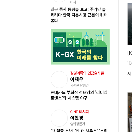
이사
최근 증시 동향을 보고: 주가만 올
리려다 한국 자본시장 근본이 위태
롭다
경영어록의 연금술사들
이재우
재팬올 발행인
현대카드 부회장 정태영의 '리더십
로맨스'와 시스템 야구
CINE 레시피
이현경
영화평론가
'맨 끝줄 소년' '인 더 하우스' '스위