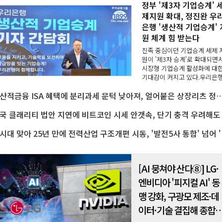
정부 '제3자 기업승계' 
제지원 확대, 정진완 우
은행 '생산적 기업승계' 
원 체계 힘 받는다
친족 중심이던 기업승계 세제 
원이 '제3자 승계'로 확대되면
시장형 기업승계 활성화에 대
기대감이 커지고 있다.우리은
전통적 자녀 대상 가업승계를 
생산적금융 ISA 혜택에 분리과세 문턱 낮아져, 얼어붙은 상장리츠 정책
어 제3자 매각과 경영자매수
(MBO), 임직원 승계 등 시장형
업승계를 지원하는..
AI시대 맞아 2
[AI 뭉쳐야 산다⑧] LG·
엔비디아 '피지컬 AI' 동
맹 강화, 구광모 제조·데
이터·기술 결집해 종합