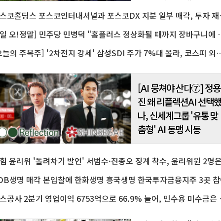
자금 3천억 원을 긴급 투입하는
포스코홀딩스 포스코인터내셔
범농협 차원의 종합 지원대책
추진한다고 7일 밝혔다.강호동
협중앙회장은 이날..
[7일 오!정말] 민주당 민병덕 "홈플러스 
[오늘의 주목주] '2차전지 강세' 삼성SDI 주가 7%대 올라, 코스피 외국
[AI 뭉쳐야 산다⑦] 정용
진 왜 리플렉션AI 선택
나, 신세계그룹 '유통 맞
춤형' AI 동맹 시동
DB생명 매각 본입찰에 한화생명 흥국생명 한국투자금융지주 3곳 참
가스공사 2분기 영업이익