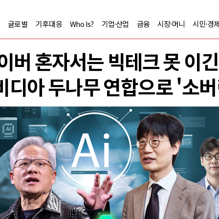
글로벌
기후대응
Who Is?
기업·산업
금융
시장·머니
시민·경
이버 혼자서는 빅테크 못 이
디아 두나무 연합으로 '소버린