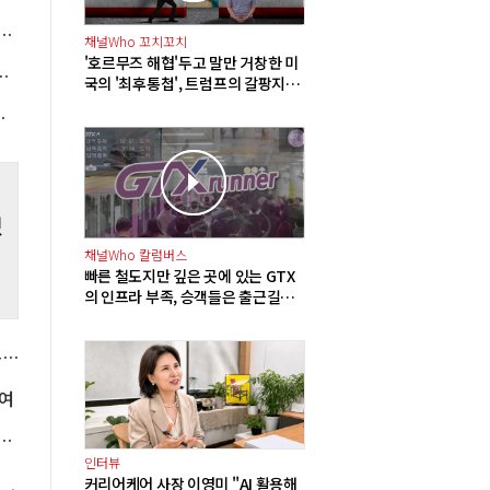
 등
널과 포스코DX 지분 일부 매각, 투자 재원 2조5천억 확보
을
채널Who 꼬치꼬치
 농
'호르무즈 해협'두고 말만 거창한 미
정상화될 때까지 장바구니에 홈플러스 담아달라"
국의 '최후통첩', 트럼프의 갈팡지팡
이유가 '미사일 품귀'?
인 매도세에 6250선 약보합 마감
했
채널Who 칼럼버스
빠른 철도지만 깊은 곳에 있는 GTX
의 인프라 부족, 승객들은 출근길부
터 달린다
국힘 윤리위 '돌려차기 발언' 서범수·진종오 징계 착수, 윤리위원 2명은 사퇴
여
 6753억으로 66.9% 늘어, 민수용 미수금은 13.5조
인터뷰
커리어케어 사장 이영미 "AI 활용해