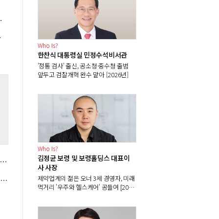
CATL과 동맹 전략 시험대
의 '우선순위'
Who Is?
한찬식 대통령실 민정수석비서관
'정통 검사' 출신, 공소청·중수청 출범
앞두고 검찰개혁 완수 맡아 [2026년]
%
Who Is?
김정균 보령 및 보령홀딩스 대표이
 구윤철 1400조 국유재산 통합관리 체계 시동, 부처 칸막이 넘을 조정력 시험대
사 사장
제약업계의 젊은 오너 3세 경영자, 미래
럼프 '중국 폴리실리콘 견제'에도 한화솔루션 OCI홀딩스 안심 일러, 관세정책 뒤바뀔지 촉각
먹거리 '우주와 헬스케어' 공들여 [2026
년]